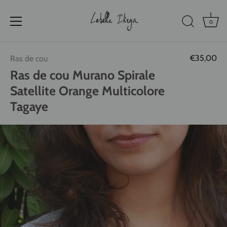
0
Passer
€35,00
Ras de cou
au
contenu
Ras de cou Murano Spirale
Satellite Orange Multicolore
Tagaye