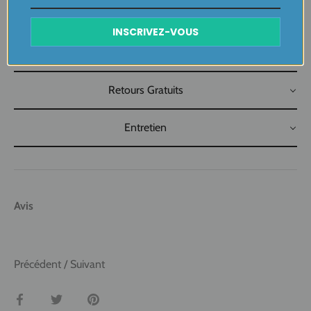
Plaisir de Créer, Désir de Plaire !
INSCRIVEZ-VOUS
Livraison
Retours Gratuits
Entretien
Avis
Précédent
/
Suivant
Partager
Tweeter
Épingler