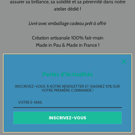
assurer sa brillance, sa solidité et sa pérennité dans notre
atelier dédié !
Livré avec emballage cadeau prêt à offrir
Création artisanale 100% fait-main
Made in Pau & Made in France !
Bijou de sac pièce unique LABELLE IKEYA :
du jamais vu, jamais
porté que par celle ou celui qui l'adopte et s'en pare ….
Perles d'Actualités
Plaisir de Créer, Désir de Plaire !
INSCRIVEZ-VOUS À NOTRE NEWSLETTER ET GAGNEZ 10% SUR
VOTRE PREMIÈRE COMMANDE !
Livraison
Retours Gratuits
INSCRIVEZ-VOUS
Entretien