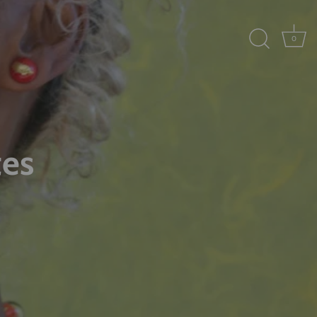
0
tes