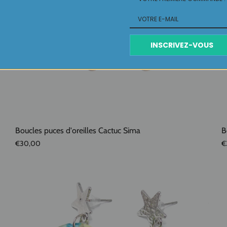
INSCRIVEZ-VOUS
Boucles puces d'oreilles Cactuc Sima
B
€30,00
€