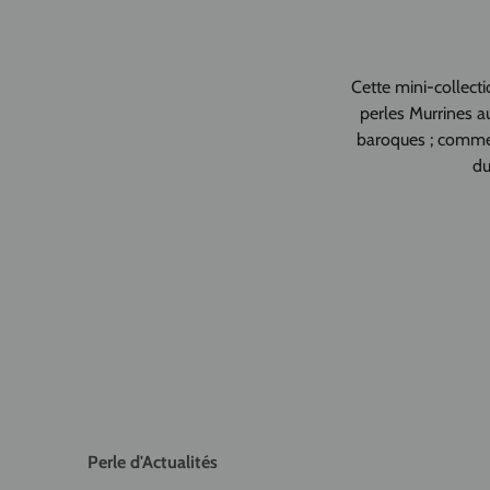
Cette mini-collect
perles Murrines a
baroques ; comme
du
Perle d'Actualités