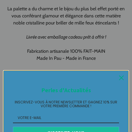
La palette a du charme et le bijou du plus bel effet porté en
vous conférant glamour et élégance dans cette matière
noble cristalline pour briller de mille feux étincelants !
Livrée avec emballage cadeau prêt à offrir !
Fabrication artisanale 100% FAIT-MAIN
Made In Pau - Made in France
Création artisanale, Création originale pour vous !!!!
Bague haute fantaisie en pièce unique LABELLE IKEYA :
du
Perles d'Actualités
jamais vu, jamais porté que par celle qui l'adopte et s'en pare
….
INSCRIVEZ-VOUS À NOTRE NEWSLETTER ET GAGNEZ 10% SUR
VOTRE PREMIÈRE COMMANDE !
Plaisir de Créer, Désir de Plaire !
Livraison