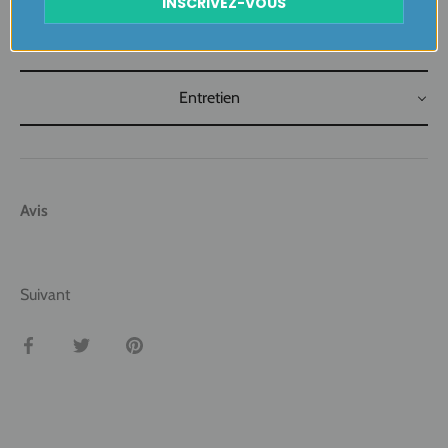
INSCRIVEZ-VOUS
Retours Gratuits
Entretien
Avis
Suivant
Partager
Tweeter
Épingler