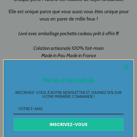
Elle est unique parce que vous aussi vous êtes unique pour
vous en parer de mille feux !
Livré avec emballage pochette cadeau prêt à offrir !!!
Création artisanale 100% fait-main
Made in Pau Made in France
Boucle Murano pièce unique LABELLE IKEYA : du jamais vu,
jamais porté que par celle qui l'adopte et s'en pare ….
Perles d'Actualités
Plaisir de Créer, Désir de Plaire !
INSCRIVEZ-VOUS À NOTRE NEWSLETTER ET GAGNEZ 10% SUR
VOTRE PREMIÈRE COMMANDE !
Livraison
Retours Gratuits
INSCRIVEZ-VOUS