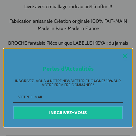
Livré avec emballage cadeau prêt à offrir !!!
Fabrication artisanale Création originale 100% FAIT-MAIN
Made In Pau - Made in France
BROCHE fantaisie Pièce unique LABELLE IKEYA : du jamais
vu, jamais porté que par celle qui l'adopte et s'en pare ….
Plaisir de Créer, Désir de Plaire !
Perles d'Actualités
INSCRIVEZ-VOUS À NOTRE NEWSLETTER ET GAGNEZ 10% SUR
Livraison
VOTRE PREMIÈRE COMMANDE !
Retours Gratuits
INSCRIVEZ-VOUS
Entretien