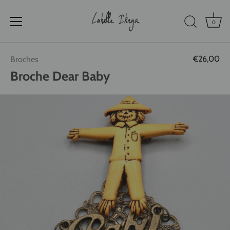
0
Passer
€26,00
Broches
au
contenu
Broche Dear Baby