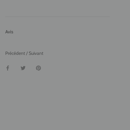
Avis
Précédent
/
Suivant
Partager
Tweeter
Épingler