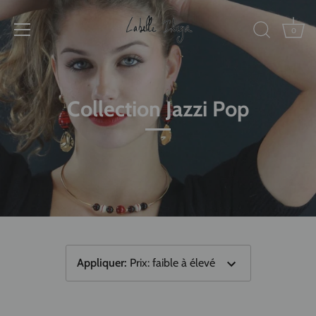
Passer
au
0
contenu
Collection Jazzi Pop
Appliquer
:
Prix: faible à élevé