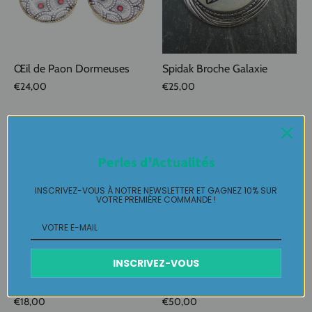
Œil de Paon Dormeuses
Spidak Broche Galaxie
€24,00
€25,00
Perles d'Actualités
INSCRIVEZ-VOUS À NOTRE NEWSLETTER ET GAGNEZ 10% SUR
VOTRE PREMIÈRE COMMANDE !
INSCRIVEZ-VOUS
Broche Pin's Me Up Nuity
Stylo Bois Tourné
Ligh
Rechargeable N° 29
€18,00
€50,00