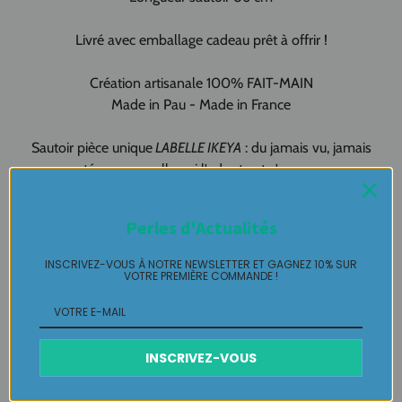
Livré avec emballage cadeau prêt à offrir !
Création artisanale 100% FAIT-MAIN
Made in Pau - Made in France
Sautoir
pièce unique
LABELLE IKEYA
: du jamais vu, jamais
porté que par celle qui l'adopte et s'en pare ….
Plaisir de Créer, Désir de Plaire !
Perles d'Actualités
#isadora
INSCRIVEZ-VOUS À NOTRE NEWSLETTER ET GAGNEZ 10% SUR
VOTRE PREMIÈRE COMMANDE !
Livraison
Retours Gratuits
INSCRIVEZ-VOUS
Entretien