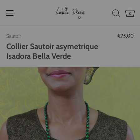
0
Passer
€75,00
Sautoir
au
contenu
Collier Sautoir asymetrique
Isadora Bella Verde