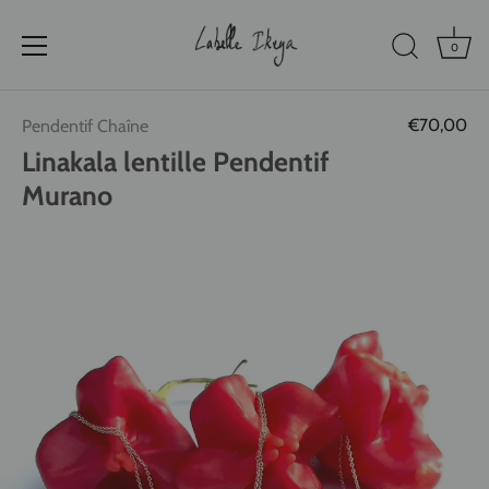
0
Passer
€70,00
Pendentif Chaîne
au
contenu
Linakala lentille Pendentif
Murano