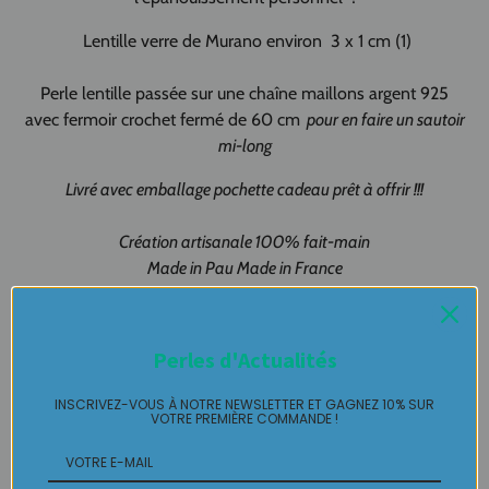
Lentille verre de Murano environ 3 x 1 cm (1)
Perle lentille passée sur une chaîne maillons argent 925
avec fermoir crochet fermé de 60 cm
pour en faire un sautoir
mi-long
Livré avec emballage pochette cadeau prêt à offrir !!!
Création artisanale 100% fait-main
Made in Pau Made in France
Pendentif Lentille Murano pièce unique LABELLE IKEYA : du
jamais vu, jamais porté que par celle qui l'adopte et s'en pare
Perles d'Actualités
….
INSCRIVEZ-VOUS À NOTRE NEWSLETTER ET GAGNEZ 10% SUR
VOTRE PREMIÈRE COMMANDE !
Plaisir de Créer, Désir de Plaire !