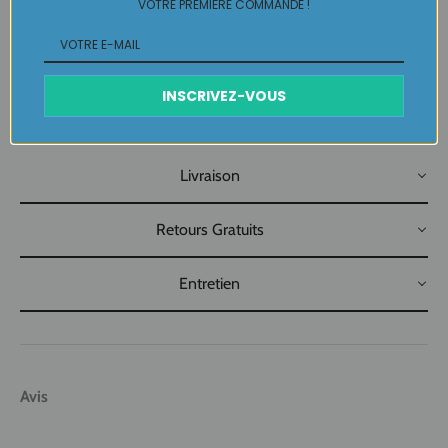
VOTRE PREMIÈRE COMMANDE !
Pépite pièce unique LABELLE IKEYA : du jamais vu, jamais
porté
que par celle qui l'adopte et s'en pare ….
INSCRIVEZ-VOUS
Plaisir de Créer, Désir de Plaire !
Livraison
Retours Gratuits
Entretien
Avis