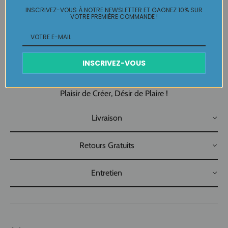
Création multicolore 100% fait-main
INSCRIVEZ-VOUS À NOTRE NEWSLETTER ET GAGNEZ 10% SUR
VOTRE PREMIÈRE COMMANDE !
Made in Pau Made in France
Pépite pièce unique LABELLE IKEYA : du jamais vu, jamais
porté
INSCRIVEZ-VOUS
que par celle qui l'adopte et s'en pare ….
Plaisir de Créer, Désir de Plaire !
Livraison
Retours Gratuits
Entretien