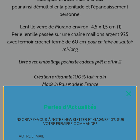
pour ainsi démultiplier la plénitude et l'épanouissement
personnel
Lentille verre de Murano environ 4,5 x 1,5 cm (1)
Perle lentille passée sur une chaîne maillons argent 925
avec fermoir crochet fermé de 60 cm
pour en faire un sautoir
mi-long
Livré avec emballage pochette cadeau prêt à offrir !!!
Création artisanale 100% fait-main
Made in Pau Made in France
Pendentif Lentille Murano pièce unique LABELLE IKEYA : du
Perles d'Actualités
jamais vu, jamais porté que par celle qui l'adopte et s'en pare
….
INSCRIVEZ-VOUS À NOTRE NEWSLETTER ET GAGNEZ 10% SUR
VOTRE PREMIÈRE COMMANDE !
Plaisir de Créer, Désir de Plaire !