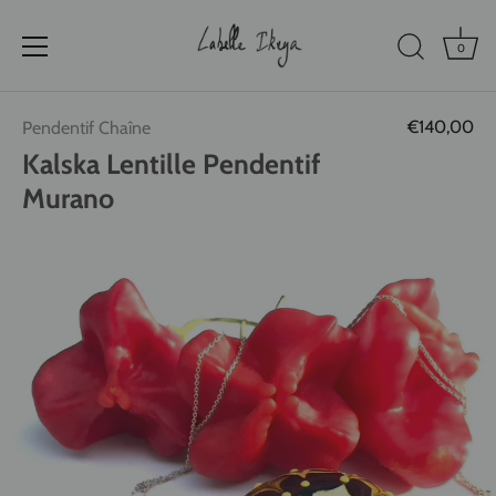
0
Passer
€140,00
Pendentif Chaîne
au
contenu
Kalska Lentille Pendentif
Murano