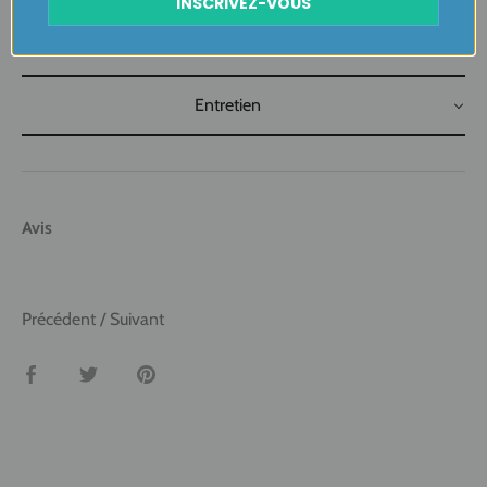
INSCRIVEZ-VOUS
Retours Gratuits
Entretien
Avis
Précédent
/
Suivant
Partager
Tweeter
Épingler