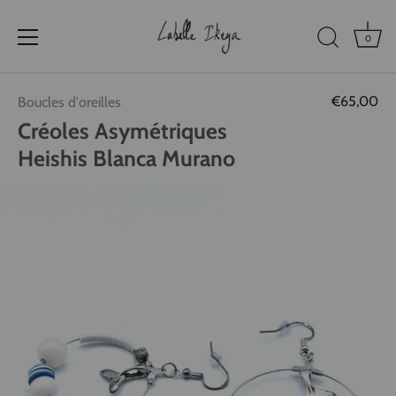
0
Passer
€65,00
Boucles d'oreilles
au
contenu
Créoles Asymétriques
Heishis Blanca Murano