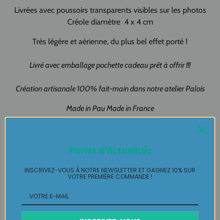
Livrées avec poussoirs transparents visibles sur les photos
Créole diamètre 4 x 4 cm
Très légère et aérienne, du plus bel effet porté !
Livré avec emballage pochette cadeau prêt à offrir !!!
Création artisanale 100% fait-main dans notre atelier Palois
Made in Pau Made in France
Boucle pièce unique LABELLE IKEYA : du jamais vu, jamais
porté que par celle
Perles d'Actualités
qui l'adopte et s'en pare ….
INSCRIVEZ-VOUS À NOTRE NEWSLETTER ET GAGNEZ 10% SUR
Plaisir de Créer, Désir de Plaire !
VOTRE PREMIÈRE COMMANDE !
Livraison