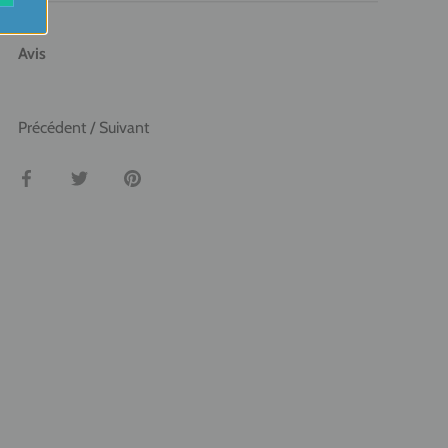
Avis
Précédent
/
Suivant
Partager
Tweeter
Épingler