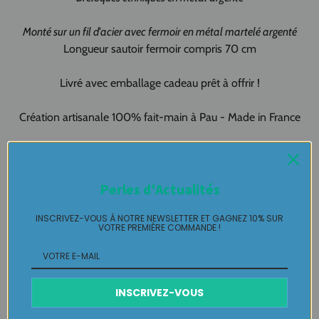
Monté sur un fil d'acier avec fermoir en métal martelé argenté
Longueur sautoir fermoir compris 70 cm
Livré avec emballage cadeau prêt à offrir !
Création artisanale 100% fait-main à Pau - Made in France
Collier Murano pièce unique LABELLE IKEYA
: du jamais vu,
jamais porté que par celle qui l'adopte et s'en pare ….
Perles d'Actualités
Plaisir de Créer, Désir de Plaire !
INSCRIVEZ-VOUS À NOTRE NEWSLETTER ET GAGNEZ 10% SUR
VOTRE PREMIÈRE COMMANDE !
Livraison
INSCRIVEZ-VOUS
Retours Gratuits