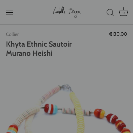
0
Passer
€130,00
Collier
au
contenu
Khyta Ethnic Sautoir
Murano Heishi