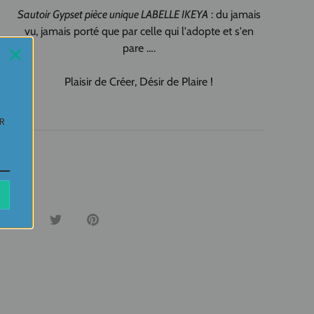
Sautoir Gypset pièce unique LABELLE IKEYA
: du jamais
vu, jamais porté que par celle qui l'adopte et s'en
pare ….
Plaisir de Créer, Désir de Plaire !
UR
Avis
Partager
Tweeter
Épingler