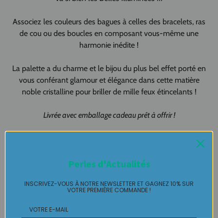
Associez les couleurs des bagues à celles des bracelets, ras
de cou ou des boucles en composant vous-même une
harmonie inédite !
La palette a du charme et le bijou du plus bel effet porté en
vous conférant glamour et élégance dans cette matière
noble cristalline pour briller de mille feux étincelants !
Livrée avec emballage cadeau prêt à offrir !
Fabrication artisanale 100% FAIT-MAIN
Made In Pau - Made in France
Perles d'Actualités
Création artisanale, Création originale pour vous !!!!
INSCRIVEZ-VOUS À NOTRE NEWSLETTER ET GAGNEZ 10% SUR
VOTRE PREMIÈRE COMMANDE !
Bague haute fantaisie en pièce unique LABELLE IKEYA :
du
jamais vu, jamais porté que par celle qui l'adopte et s'en pare