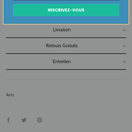
….
INSCRIVEZ-VOUS
Plaisir de Créer, Désir de Plaire !
Livraison
Retours Gratuits
Entretien
Avis
Partager
Tweeter
Épingler