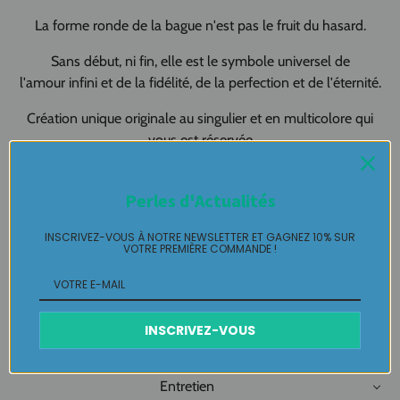
La forme ronde de la bague n'est pas le fruit du hasard.
Sans début, ni fin, elle est le symbole universel de
l'amour infini et de la fidélité, de la perfection et de l'éternité.
Création unique originale au singulier et en multicolore qui
vous est réservée
Bague Haute Fantaisie Labelle Ikeya : du jamais vu, jamais
Perles d'Actualités
porté que par celle qui l'adopte et s'en pare ...
INSCRIVEZ-VOUS À NOTRE NEWSLETTER ET GAGNEZ 10% SUR
Plaisir de Créer, Désir de Plaire !
VOTRE PREMIÈRE COMMANDE !
Livraison
INSCRIVEZ-VOUS
Retours Gratuits
Entretien