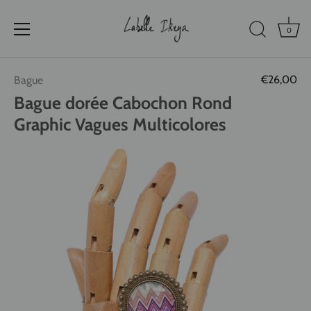
0
Passer
€26,00
Bague
au
contenu
Bague dorée Cabochon Rond
Graphic Vagues Multicolores