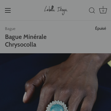
0
Passer
Épuisé
Bague
au
contenu
Bague Minérale
Chrysocolla