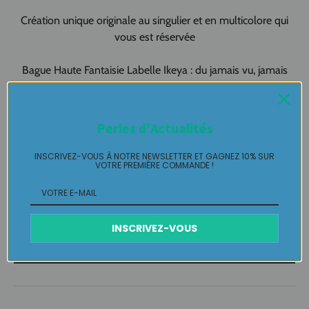
Création unique originale au singulier et en multicolore qui
vous est réservée
Bague Haute Fantaisie Labelle Ikeya : du jamais vu, jamais
porté que par celle qui l'adopte et s'en pare ...
Perles d'Actualités
Plaisir de Créer, Désir de Plaire !
INSCRIVEZ-VOUS À NOTRE NEWSLETTER ET GAGNEZ 10% SUR
VOTRE PREMIÈRE COMMANDE !
Livraison
Retours Gratuits
INSCRIVEZ-VOUS
Entretien