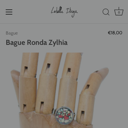
0
Passer
€18,00
Bague
au
contenu
Bague Ronda Zylhia