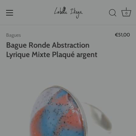
0
Passer
€51,00
Bagues
au
contenu
Bague Ronde Abstraction
Lyrique Mixte Plaqué argent