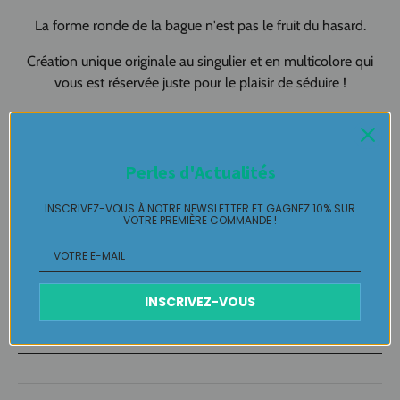
La forme ronde de la bague n'est pas le fruit du hasard.
Création unique originale au singulier et en multicolore qui
vous est réservée juste pour le plaisir de séduire !
Bague Haute Fantaisie Labelle Ikeya : du jamais vu, jamais
porté que par celle qui l'adopte et s'en pare ...
Perles d'Actualités
Plaisir de Créer, Désir de Plaire !
INSCRIVEZ-VOUS À NOTRE NEWSLETTER ET GAGNEZ 10% SUR
VOTRE PREMIÈRE COMMANDE !
Livraison
Retours Gratuits
INSCRIVEZ-VOUS
Entretien