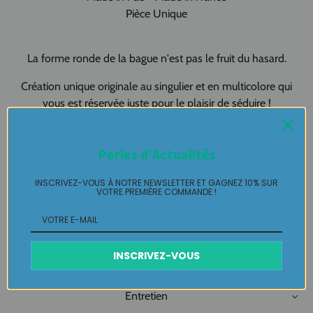
Pièce Unique
La forme ronde de la bague n'est pas le fruit du hasard.
Création unique originale au singulier et en multicolore qui
vous est réservée juste pour le plaisir de séduire !
Bague Haute Fantaisie Labelle Ikeya : du jamais vu, jamais
Perles d'Actualités
porté que par celle qui l'adopte et s'en pare ...
INSCRIVEZ-VOUS À NOTRE NEWSLETTER ET GAGNEZ 10% SUR
Plaisir de Créer, Désir de Plaire !
VOTRE PREMIÈRE COMMANDE !
Livraison
INSCRIVEZ-VOUS
Retours Gratuits
Entretien