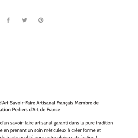
Partager
Tweeter
Épingler
d'Art Savoir-Faire Artisanal Français Membre de
ation Perliers d'Art de France
d'un savoir-faire artisanal garanti dans la pure tradition
se en prenant un soin méticuleux à créer forme et
de haute qualité pour votre pleine satisfaction !