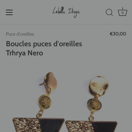
0
Passer
€30,00
Puce d'oreilles
au
contenu
Boucles puces d'oreilles
Trhrya Nero