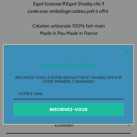
Esprit fantaisie !!! Esprit Shabby chic !!
Livrée avec emballage cadeau prêt à offrir
Création artisanale 100% fait-main
Made in Pau Made in France
Puces d'oreilles charmeuses en pièce unique LABELLE IKEYA :
du
jamais vu, jamais porté que par celle qui l'adopte et s'en pare
….
Perles d'Actualités
Plaisir de Créer, Désir de Plaire !
INSCRIVEZ-VOUS À NOTRE NEWSLETTER ET GAGNEZ 10% SUR
VOTRE PREMIÈRE COMMANDE !
Livraison
Retours Gratuits
INSCRIVEZ-VOUS
Entretien