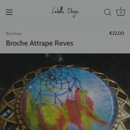
0
Passer
€22,00
Broches
au
contenu
Broche Attrape Reves