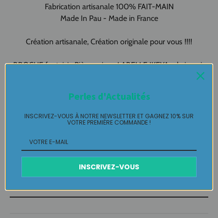
Fabrication artisanale 100% FAIT-MAIN
Made In Pau - Made in France
Création artisanale, Création originale pour vous !!!!
BROCHE fantaisie Pièce unique LABELLE IKEYA : du jamais
vu, jamais porté que par celle qui l'adopte et s'en pare ….
Perles d'Actualités
Plaisir de Créer, Désir de Plaire !
INSCRIVEZ-VOUS À NOTRE NEWSLETTER ET GAGNEZ 10% SUR
VOTRE PREMIÈRE COMMANDE !
Livraison
Retours Gratuits
INSCRIVEZ-VOUS
Entretien