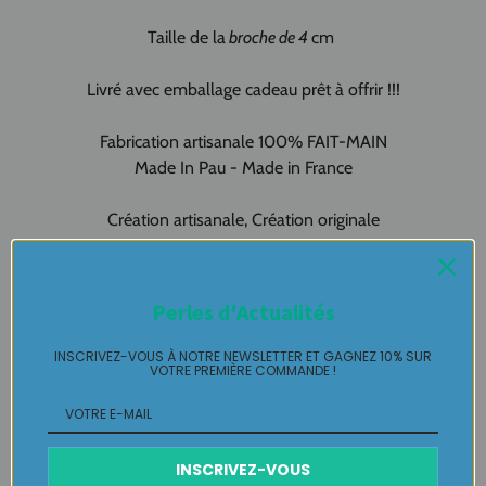
Taille de la
broche de 4
cm
Livré avec emballage cadeau prêt à offrir !!!
Fabrication artisanale 100% FAIT-MAIN
Made In Pau - Made in France
Création artisanale, Création originale
pour vous !!!!
BROCHE fantaisie Pièce unique LABELLE IKEYA : du jamais
Perles d'Actualités
vu, jamais porté que par celle qui l'adopte et s'en pare ….
INSCRIVEZ-VOUS À NOTRE NEWSLETTER ET GAGNEZ 10% SUR
VOTRE PREMIÈRE COMMANDE !
Plaisir de Créer, Désir de Plaire !
INSCRIVEZ-VOUS