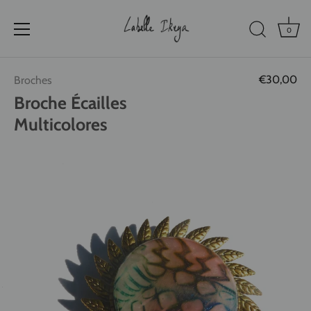
0
Passer
€30,00
Broches
au
contenu
Broche Écailles
Multicolores