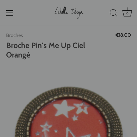
0
Passer
€18,00
Broches
au
contenu
Broche Pin's Me Up Ciel
Orangé