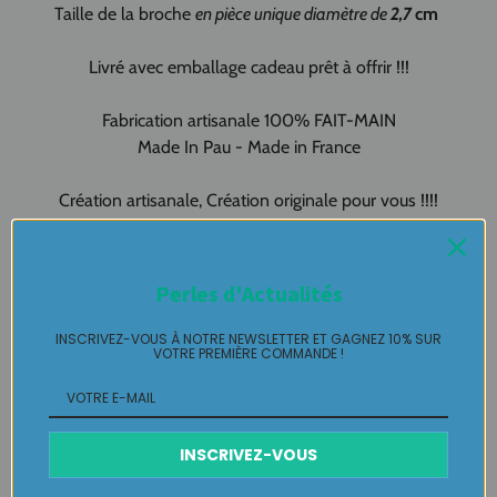
Taille de la broche
en pièce unique diamètre de
2,7
cm
Livré avec emballage cadeau prêt à offrir !!!
Fabrication artisanale 100% FAIT-MAIN
Made In Pau - Made in France
Création artisanale, Création originale pour vous !!!!
BROCHE fantaisie Pièce unique LABELLE IKEYA : du jamais
vu, jamais porté que par celle qui l'adopte et s'en pare ….
Perles d'Actualités
Plaisir de Créer, Désir de Plaire !
INSCRIVEZ-VOUS À NOTRE NEWSLETTER ET GAGNEZ 10% SUR
VOTRE PREMIÈRE COMMANDE !
Livraison
INSCRIVEZ-VOUS