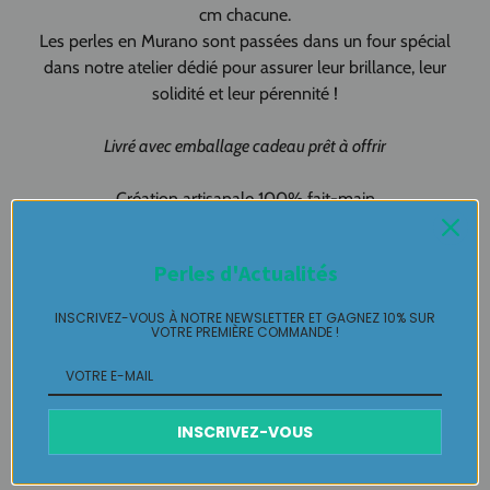
cm chacune.
Les perles en Murano sont passées dans un four spécial
dans notre atelier dédié pour assurer leur brillance, leur
solidité et leur pérennité !
Livré avec emballage cadeau prêt à offrir
Création artisanale 100% fait-main
Made in Pau & Made in France !
Perles d'Actualités
Bijou de sac pièce unique LABELLE IKEYA :
du jamais vu, jamais
porté que par celle ou celui qui l'adopte et s'en pare ….
INSCRIVEZ-VOUS À NOTRE NEWSLETTER ET GAGNEZ 10% SUR
VOTRE PREMIÈRE COMMANDE !
Plaisir de Créer, Désir de Plaire !
Livraison
INSCRIVEZ-VOUS
Retours Gratuits