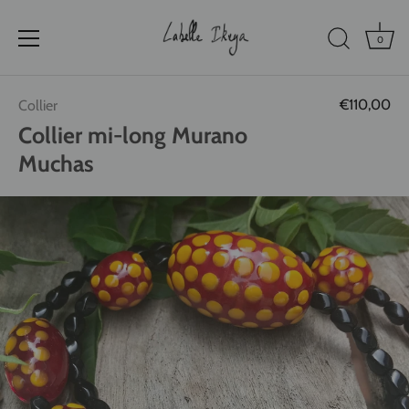
0
Passer
€110,00
Collier
au
contenu
Collier mi-long Murano
Muchas