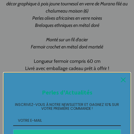
décor graphique à pois jaune tournesol en verre de Murano filé au
chalumeau maison (6)
Perles olives africaines en verre noires
Breloques ethniques en métal doré
Monté sur un fil d'acier
Fermoir crochet en métal doré martelé
Longueur fermoir compris 60 cm
Livré avec emballage cadeau prêt à offrir !
Création artisanale 100% fait-main
Made in Pau - Made in France
Perles d'Actualités
Collier Murano pièce unique LABELLE IKEYA
: du jamais vu,
INSCRIVEZ-VOUS À NOTRE NEWSLETTER ET GAGNEZ 10% SUR
VOTRE PREMIÈRE COMMANDE !
jamais porté que par celle qui l'adopte et s'en pare ….
Plaisir de Créer, Désir de Plaire !