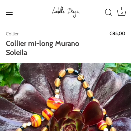
0
Passer
€85,00
Collier
au
contenu
Collier mi-long Murano
Soleila