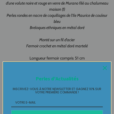
d'une volute noire et rouge en verre de Murano filé au chalumeau
maison (1)
Perles rondes en nacre de coquillages de l'Ile Maurice de couleur
bleu
Breloques ethniques en métal doré
Monté sur un fil d'acier
Fermoir crochet en métal doré martelé
Longueur fermoir compris 51 cm
Livré avec emballage cadeau prêt à offrir !
Création artisanale 100% fait-main
Perles d'Actualités
Made in Pau - Made in France
INSCRIVEZ-VOUS À NOTRE NEWSLETTER ET GAGNEZ 10% SUR
VOTRE PREMIÈRE COMMANDE !
Collier Murano pièce unique LABELLE IKEYA
: du jamais vu,
jamais porté que par celle qui l'adopte et s'en pare ….
Plaisir de Créer, Désir de Plaire !