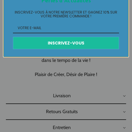
Perles d'Actualités
verre de Murano !
INSCRIVEZ-VOUS À NOTRE NEWSLETTER ET GAGNEZ 10% SUR
VOTRE PREMIÈRE COMMANDE !
En pièce unique pour vous parer de mille feux étincelants en un
éclair de génie !
À porter comme un sourire aux lèvres vous illuminant en un
INSCRIVEZ-VOUS
rayon ciblé d'une lumière épanouissante et radieuse comme
un coup de cœur assumé en boucle pour vous emballer
dans le tempo de la vie !
Plaisir de Créer, Désir de Plaire !
Livraison
Retours Gratuits
Entretien