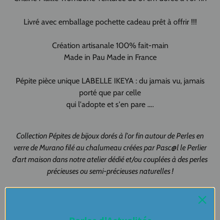
Livré avec emballage pochette cadeau prêt à offrir !!!
Création artisanale 100% fait-main
Made in Pau Made in France
Pépite pièce unique LABELLE IKEYA : du jamais vu, jamais
porté que par celle
qui l'adopte et s'en pare ….
Collection Pépites de bijoux dorés à l'or fin autour de Perles en
verre de Murano filé au chalumeau créées par Pasc@l le Perlier
d'art maison dans notre atelier dédié et/ou couplées à des perles
précieuses ou semi-précieuses naturelles !
Nouvelle ligne Labelle Ikeya pour les précieuses qui ne
s'aiment que dorées à l'or fin pour une collection
minimaliste harmonieuse de bijoux éclairés et singuliers en