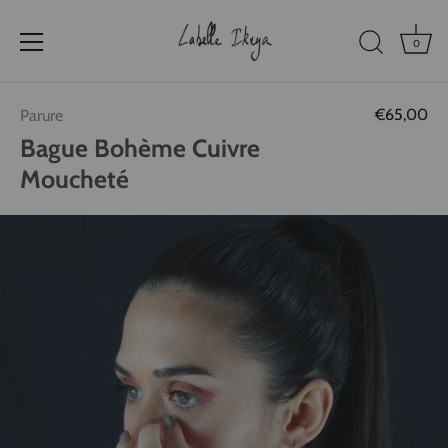
0
Passer
€65,00
Parure
au
contenu
Bague Bohème Cuivre
Moucheté