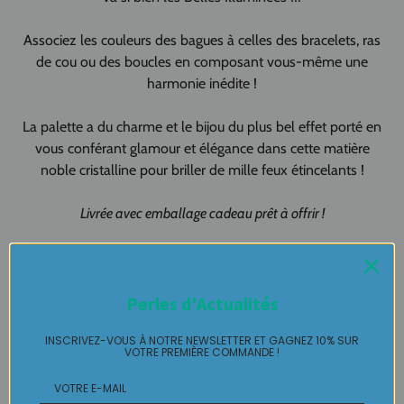
Associez les couleurs des bagues à celles des bracelets, ras
de cou ou des boucles en composant vous-même une
harmonie inédite !
La palette a du charme et le bijou du plus bel effet porté en
vous conférant glamour et élégance dans cette matière
noble cristalline pour briller de mille feux étincelants !
Livrée avec emballage cadeau prêt à offrir !
Fabrication artisanale 100% FAIT-MAIN
Made In Pau - Made in France
Perles d'Actualités
Création artisanale, Création originale pour vous !!!!
INSCRIVEZ-VOUS À NOTRE NEWSLETTER ET GAGNEZ 10% SUR
VOTRE PREMIÈRE COMMANDE !
Bague haute fantaisie en pièce unique LABELLE IKEYA :
du
jamais vu, jamais porté que par celle qui l'adopte et s'en pare