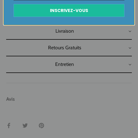
….
INSCRIVEZ-VOUS
Plaisir de Créer, Désir de Plaire !
Livraison
Retours Gratuits
Entretien
Avis
Partager
Tweeter
Épingler