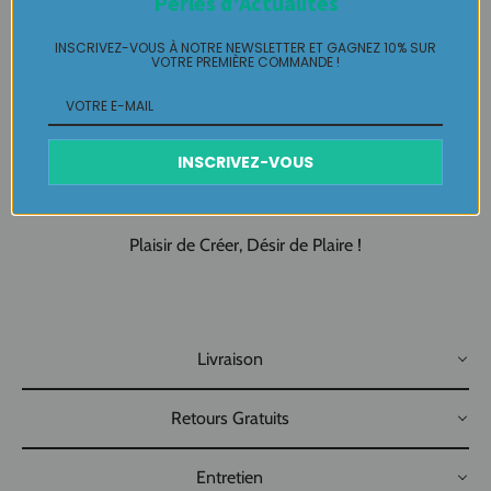
Perles d'Actualités
Fabrication artisanale 100% FAIT-MAIN
INSCRIVEZ-VOUS À NOTRE NEWSLETTER ET GAGNEZ 10% SUR
Made In Pau - Made in France
VOTRE PREMIÈRE COMMANDE !
Création artisanale, Création originale pour vous !!!!
INSCRIVEZ-VOUS
BROCHE fantaisie Pièce unique LABELLE IKEYA : du jamais
vu, jamais porté que par celle qui l'adopte et s'en pare ….
Plaisir de Créer, Désir de Plaire !
Livraison
Retours Gratuits
Entretien