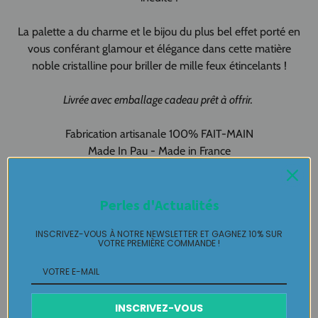
La palette a du charme et le bijou du plus bel effet porté en
vous conférant glamour et élégance dans cette matière
noble cristalline pour briller de mille feux étincelants !
Livrée avec emballage cadeau prêt à offrir.
Fabrication artisanale 100% FAIT-MAIN
Made In Pau - Made in France
Création artisanale, Création originale
pour vous !!!!
Perles d'Actualités
INSCRIVEZ-VOUS À NOTRE NEWSLETTER ET GAGNEZ 10% SUR
Dormeuse en pièce unique LABELLE IKEYA :
du jamais vu, jamais
VOTRE PREMIÈRE COMMANDE !
porté que par celle qui l'adopte et s'en pare ….
Plaisir de Créer, Désir de Plaire !
INSCRIVEZ-VOUS