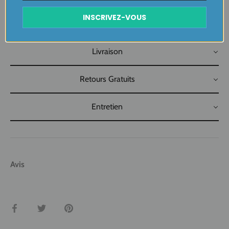
….
INSCRIVEZ-VOUS
Plaisir de Créer, Désir de Plaire !
Livraison
Retours Gratuits
Entretien
Avis
Partager
Tweeter
Épingler