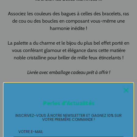
Associez les couleurs des bagues à celles des bracelets, ras
de cou ou des boucles en composant vous-même une
harmonie inédite !
La palette a du charme et le bijou du plus bel effet porté en
vous conférant glamour et élégance dans cette matière
noble cristalline pour briller de mille feux étincelants !
Livrée avec emballage cadeau prêt à offrir !
Fabrication artisanale 100% FAIT-MAIN
Made In Pau - Made in France
Perles d'Actualités
Création artisanale, Création originale pour vous !!!!
INSCRIVEZ-VOUS À NOTRE NEWSLETTER ET GAGNEZ 10% SUR
VOTRE PREMIÈRE COMMANDE !
Bague haute fantaisie en pièce unique LABELLE IKEYA :
du
jamais vu, jamais porté que par celle qui l'adopte et s'en pare