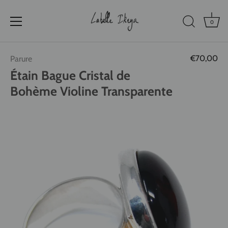
0
Passer
€70,00
Parure
au
contenu
Étain Bague Cristal de
Bohème Violine Transparente