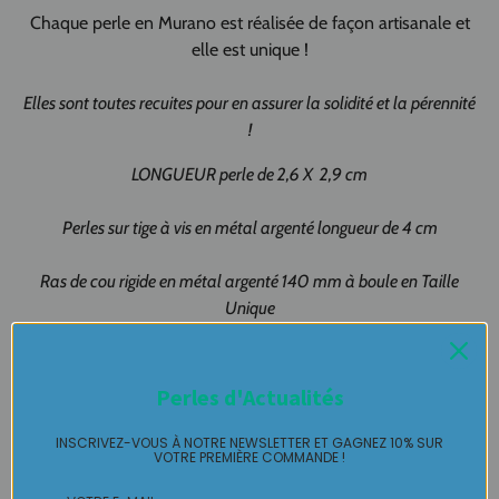
Chaque perle en Murano est réalisée de façon artisanale et
elle est unique !
Elles sont toutes recuites pour en assurer la solidité et la pérennité
!
LONGUEUR perle de 2,6 X 2,9 cm
Perles sur tige à vis en métal argenté longueur de 4 cm
Ras de cou rigide en métal argenté 140 mm à boule en Taille
Unique
Livré avec emballage pochette cadeau prêt à offrir !!!
Perles d'Actualités
Création artisanale 100% fait-main
Made in Pau Made in France
INSCRIVEZ-VOUS À NOTRE NEWSLETTER ET GAGNEZ 10% SUR
VOTRE PREMIÈRE COMMANDE !
Collier MURANO pièce unique LABELLE IKEYA : du jamais