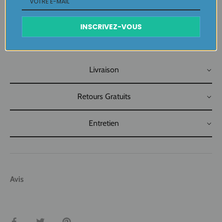
vu, jamais porté que par celle qui l'adopte et s'en pare ….
INSCRIVEZ-VOUS
Plaisir de Créer, Désir de Plaire !
Livraison
Retours Gratuits
Entretien
Avis
Partager
Tweeter
Épingler