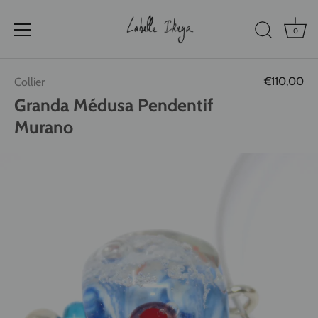
0
Passer
€110,00
Collier
au
contenu
Granda Médusa Pendentif
Murano