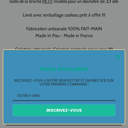
Taille de la broche
PETIT
modèle pour un diamètre
de
2,1 cm
Livré avec emballage cadeau prêt à offrir !!!
Fabrication artisanale 100% FAIT-MAIN
Made In Pau - Made in France
Création artisanale, Création originale pour vous !!!!
Broche MURANO Pièce unique LABELLE IKEYA : du jamais
Perles d'Actualités
vu, jamais porté que par celle qui l'adopte et s'en pare ….
INSCRIVEZ-VOUS À NOTRE NEWSLETTER ET GAGNEZ 10% SUR
Plaisir de Créer, Désir de Plaire !
VOTRE PREMIÈRE COMMANDE !
Livraison
INSCRIVEZ-VOUS
Retours Gratuits