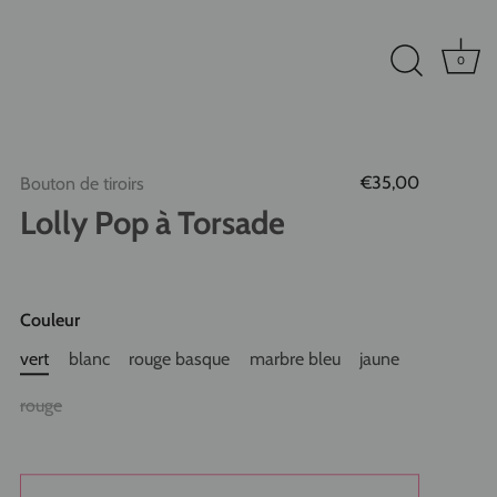
0
€35,00
Bouton de tiroirs
Lolly Pop à Torsade
Couleur
vert
blanc
rouge basque
marbre bleu
jaune
rouge