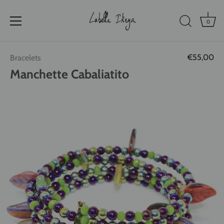
0
Passer
€55,00
Bracelets
au
contenu
Manchette Cabaliatito