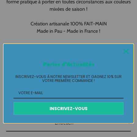
forme pratique à porter en toutes circonstances aux couleurs
mixées de saison !
Création artisanale 100% FAIT-MAIN
Made in Pau - Made in France !
Bracelet Manchette
pièce unique en Multicolore LABELLE IKEYA
:
du jamais vu, jamais porté que par celle qui l'adopte et s'en
pare ….
Perles d'Actualités
Plaisir de Créer, Désir de Plaire !
INSCRIVEZ-VOUS À NOTRE NEWSLETTER ET GAGNEZ 10% SUR
VOTRE PREMIÈRE COMMANDE !
Livraison
Retours Gratuits
INSCRIVEZ-VOUS
Entretien