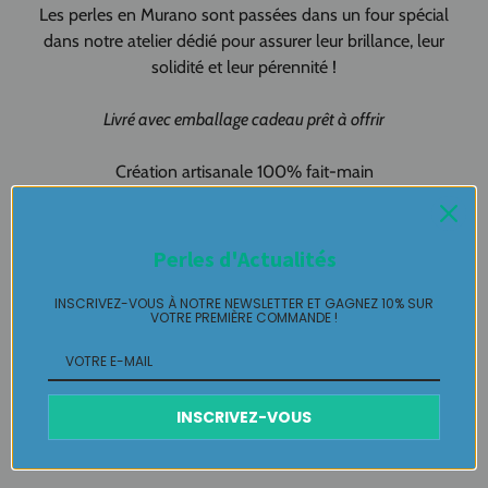
Les perles en Murano sont passées dans un four spécial
dans notre atelier dédié pour assurer leur brillance, leur
solidité et leur pérennité !
Livré avec emballage cadeau prêt à offrir
Création artisanale 100% fait-main
Made in Pau & Made in France !
Bijou de sac pièce unique LABELLE IKEYA :
du jamais vu, jamais
Perles d'Actualités
porté que par celle ou celui qui l'adopte et s'en pare ….
INSCRIVEZ-VOUS À NOTRE NEWSLETTER ET GAGNEZ 10% SUR
VOTRE PREMIÈRE COMMANDE !
Plaisir de Créer, Désir de Plaire !
Livraison
INSCRIVEZ-VOUS
Retours Gratuits