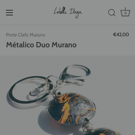
0
Passer
€42,00
Porte Clefs Murano
au
contenu
Métalico Duo Murano