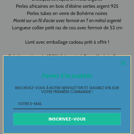
Perles africaines en bois d'ébène serties argent 925
Perles tubes en verre de Bohème noires
Monté sur un fil d'acier avec fermoir en T en métal argenté
Longueur collier petit ras de cou avec fermoir de 52 cm
Livré avec emballage cadeau prêt à offrir !
Création artisanale 100% fait-main à Pau - Made in France
Collier Murano pièce unique LABELLE IKEYA
: du jamais vu,
Perles d'Actualités
jamais porté que par celle qui l'adopte et s'en pare ….
INSCRIVEZ-VOUS À NOTRE NEWSLETTER ET GAGNEZ 10% SUR
VOTRE PREMIÈRE COMMANDE !
Plaisir de Créer, Désir de Plaire !
Livraison
INSCRIVEZ-VOUS
Retours Gratuits