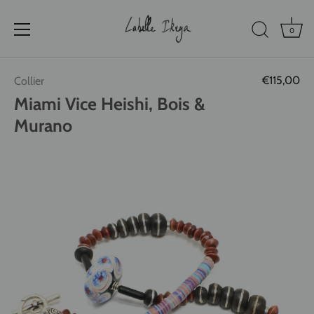
0
Passer
€115,00
Collier
au
contenu
Miami Vice Heishi, Bois &
Murano