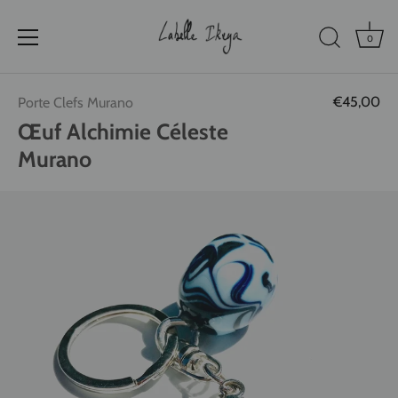
0
Passer
€45,00
Porte Clefs Murano
au
contenu
Œuf Alchimie Céleste
Murano