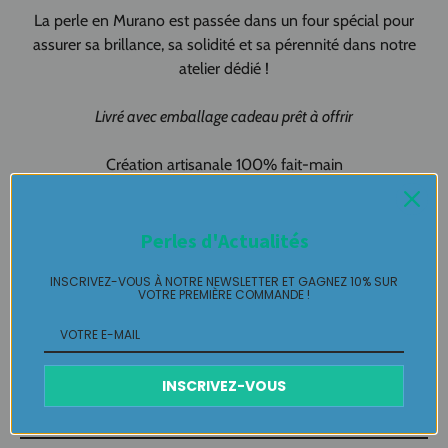
La perle en Murano est passée dans un four spécial pour
assurer sa brillance, sa solidité et sa pérennité dans notre
atelier dédié !
Livré avec emballage cadeau prêt à offrir
Création artisanale 100% fait-main
Made in Pau & Made in France !
Bijou de sac pièce unique LABELLE IKEYA :
du jamais vu, jamais
Perles d'Actualités
porté que par celle ou celui qui l'adopte et s'en pare ….
INSCRIVEZ-VOUS À NOTRE NEWSLETTER ET GAGNEZ 10% SUR
VOTRE PREMIÈRE COMMANDE !
Plaisir de Créer, Désir de Plaire !
Livraison
INSCRIVEZ-VOUS
Retours Gratuits