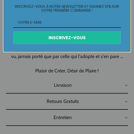
Création artisanale 100 % FAIT-MAIN
INSCRIVEZ-VOUS À NOTRE NEWSLETTER ET GAGNEZ 10% SUR
VOTRE PREMIÈRE COMMANDE !
Made in Pau - Made in France
Création unique originale au singulier et en multicolore qui
vous est réservée !
INSCRIVEZ-VOUS
Dormeuse fantaisie Pièce Unique Labelle Ikeya : du jamais
vu, jamais porté que par celle qui l'adopte et s'en pare ...
Plaisir de Créer, Désir de Plaire !
Livraison
Retours Gratuits
Entretien