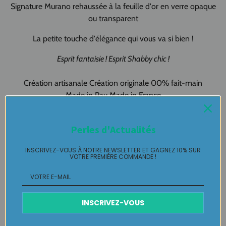
Signature Murano rehaussée à la feuille d'or en verre opaque
ou transparent
La petite touche d'élégance qui vous va si bien !
Esprit fantaisie ! Esprit Shabby chic !
Création artisanale Création originale 00% fait-main
Made in Pau Made in France
Puces
MURANO pièce unique LABELLE IKEYA :
du jamais vu,
Perles d'Actualités
jamais porté que par celle qui l'adopte et s'en pare ….
INSCRIVEZ-VOUS À NOTRE NEWSLETTER ET GAGNEZ 10% SUR
Plaisir de Créer, Désir de Plaire !
VOTRE PREMIÈRE COMMANDE !
Livraison
INSCRIVEZ-VOUS
Retours Gratuits