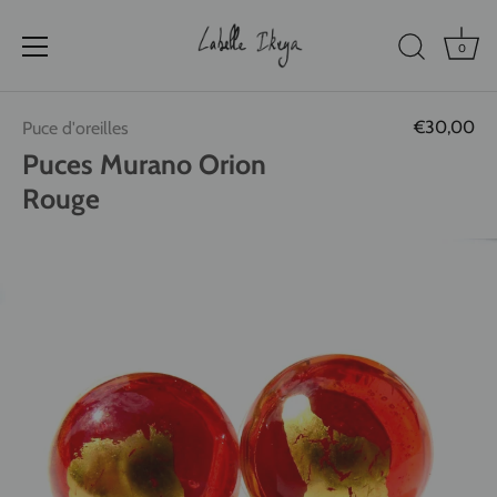
0
Passer
€30,00
Puce d'oreilles
au
contenu
Puces Murano Orion
Rouge