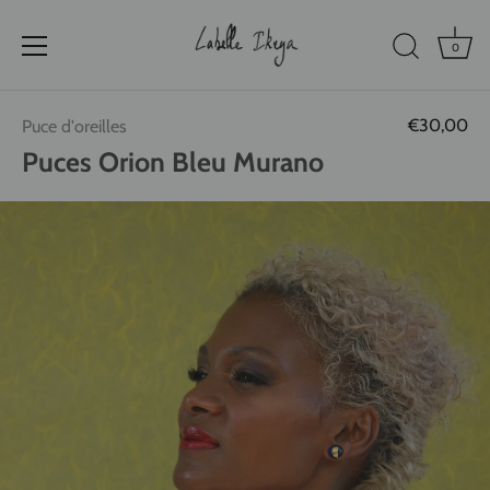
0
Passer
€30,00
Puce d'oreilles
au
contenu
Puces Orion Bleu Murano