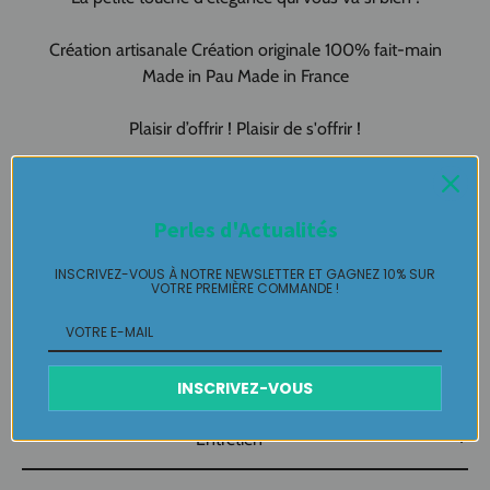
Création artisanale Création originale 100% fait-main
Made in Pau Made in France
Plaisir d’offrir ! Plaisir de s'offrir !
Puces
MURANO pièce unique LABELLE IKEYA :
du jamais vu,
jamais porté que par celle qui l'adopte et s'en pare ….
Perles d'Actualités
Plaisir de Créer, Désir de Plaire !
INSCRIVEZ-VOUS À NOTRE NEWSLETTER ET GAGNEZ 10% SUR
VOTRE PREMIÈRE COMMANDE !
Livraison
Retours Gratuits
INSCRIVEZ-VOUS
Entretien