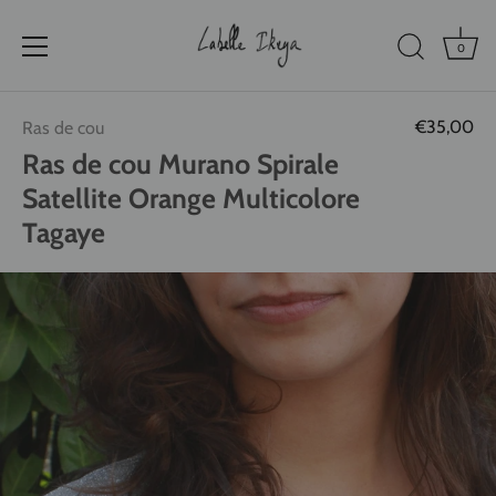
0
Passer
€35,00
Ras de cou
au
contenu
Ras de cou Murano Spirale
Satellite Orange Multicolore
Tagaye