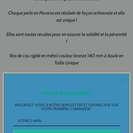
Chaque perle en Murano est réalisée de façon artisanale et elle
est unique !
Elles sont toutes recuites pour en assurer la solidité et la pérennité
!
Ras de cou rigide en métal couleur bronze 140 mm à boule en
Taille Unique
Livré avec emballage pochette cadeau prêt à offrir !!!
Création artisanale 100% fait-main
Perles d'Actualités
Made in Pau Made in France
INSCRIVEZ-VOUS À NOTRE NEWSLETTER ET GAGNEZ 10% SUR
VOTRE PREMIÈRE COMMANDE !
Collier MURANO pièce unique LABELLE IKEYA : du jamais
vu, jamais porté que par celle qui l'adopte et s'en pare ….