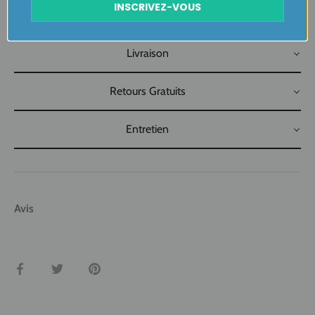
Plaisir de Créer, Désir de Plaire !
INSCRIVEZ-VOUS
Livraison
Retours Gratuits
Entretien
Avis
Partager
Tweeter
Épingler