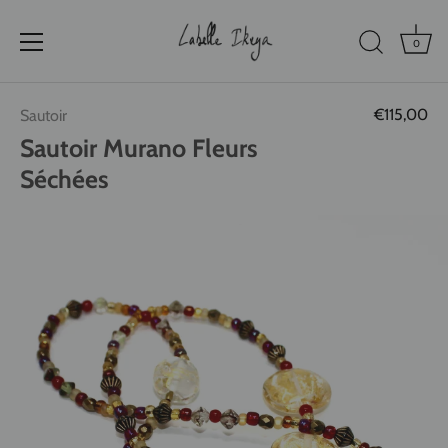
0
Passer
€115,00
Sautoir
au
contenu
Sautoir Murano Fleurs
Séchées