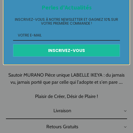
Facile à porter et à assortir à votre garde robe d'un coup de
Perles d'Actualités
baguette magique !
Livré avec emballage cadeau prêt à offrir !!!
INSCRIVEZ-VOUS À NOTRE NEWSLETTER ET GAGNEZ 10% SUR
VOTRE PREMIÈRE COMMANDE !
Fabrication artisanale 100% FAIT-MAIN
Made In Pau - Made in France
INSCRIVEZ-VOUS
Création artisanale, Création originale
pour vous !!!!
Sautoir MURANO Pièce unique LABELLE IKEYA : du jamais
vu, jamais porté que par celle qui l'adopte et s'en pare ….
Plaisir de Créer, Désir de Plaire !
Livraison
Retours Gratuits